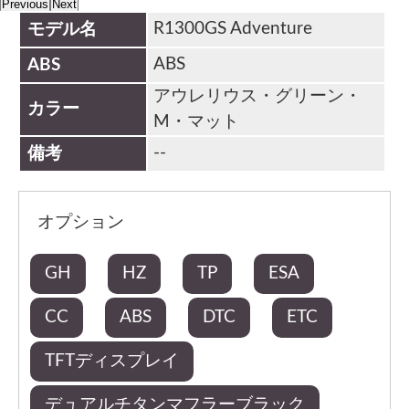
Previous
Next
R1300GS Adventure
モデル名
ABS
ABS
アウレリウス・グリーン・
カラー
M・マット
--
備考
オプション
GH
HZ
TP
ESA
CC
ABS
DTC
ETC
TFTディスプレイ
デュアルチタンマフラーブラック