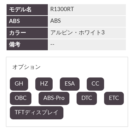
R1300RT
モデル名
ABS
ABS
アルピン・ホワイト3
カラー
--
備考
オプション
GH
HZ
ESA
CC
OBC
ABS-Pro
DTC
ETC
TFTディスプレイ