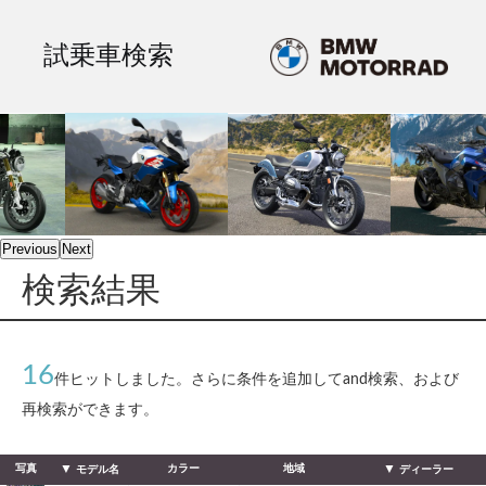
試乗車検索
Previous
Next
検索結果
16
件ヒットしました。さらに条件を追加してand検索、および
再検索ができます。
写真
カラー
地域
モデル名
ディーラー