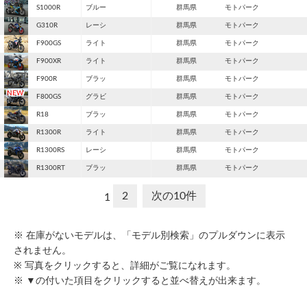
S1000R
ブルー
群馬県
モトパーク
G310R
レーシ
群馬県
モトパーク
F900GS
ライト
群馬県
モトパーク
F900XR
ライト
群馬県
モトパーク
F900R
ブラッ
群馬県
モトパーク
F800GS
グラビ
群馬県
モトパーク
R18
ブラッ
群馬県
モトパーク
R1300R
ライト
群馬県
モトパーク
R1300RS
レーシ
群馬県
モトパーク
R1300RT
ブラッ
群馬県
モトパーク
2
次の10件
1
※ 在庫がないモデルは、「モデル別検索」のプルダウンに表示
されません。
※ 写真をクリックすると、詳細がご覧になれます。
※ ▼の付いた項目をクリックすると並べ替えが出来ます。