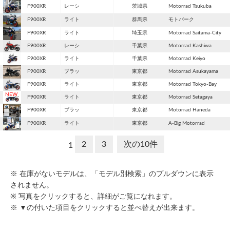
F900XR
レーシ
茨城県
Motorrad Tsukuba
F900XR
ライト
群馬県
モトパーク
F900XR
ライト
埼玉県
Motorrad Saitama-City
F900XR
レーシ
千葉県
Motorrad Kashiwa
F900XR
ライト
千葉県
Motorrad Keiyo
F900XR
ブラッ
東京都
Motorrad Asukayama
F900XR
ライト
東京都
Motorrad Tokyo-Bay
F900XR
ライト
東京都
Motorrad Setagaya
F900XR
ブラッ
東京都
Motorrad Haneda
F900XR
ライト
東京都
A-Big Motorrad
2
3
次の10件
1
※ 在庫がないモデルは、「モデル別検索」のプルダウンに表示
されません。
※ 写真をクリックすると、詳細がご覧になれます。
※ ▼の付いた項目をクリックすると並べ替えが出来ます。