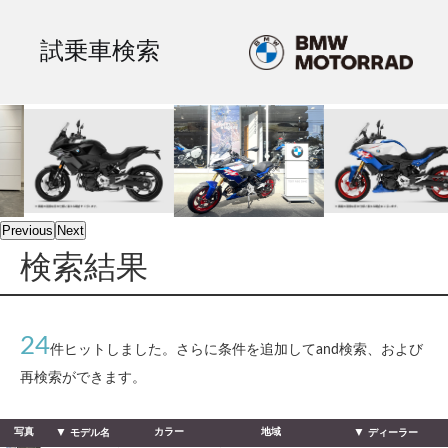
試乗車検索
Previous
Next
検索結果
24
件ヒットしました。さらに条件を追加してand検索、および
再検索ができます。
写真
カラー
地域
モデル名
ディーラー